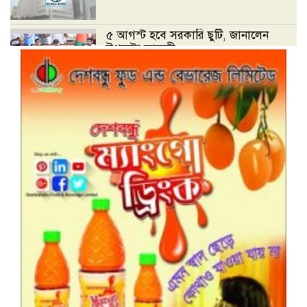
৫ আগস্ট হবে সরকারি ছুটি, জানালেন
উপদেষ্টা ফারুকী
ডেঙ্গুতে একদিনে নতুন করে হাসপাতালে
ভর্তি ২৪৮ জন
বিদেশী ভাষা শিক্ষার প্রতি মাননীয় প্রধান
উপদেষ্টার গুরুত্বারোপ : প্রেক্ষিত কারিকুলাম-
বন্যার্তদের জন্য প্রধান উপদেষ্টার তহবিলে
অনুদান পাঠানোর উপায়
আন্তঃক্যাডার বৈষম্যে বঞ্চনার শিকার
বিসিএস ক্যাডারদের মধ্যে ক্ষোভ