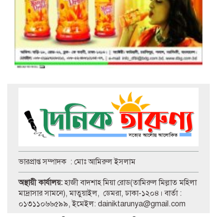
বৈষম্যের বিরুদ্ধে খাদ্য ক্যাডারদের
মানববন্ধন
বিভিন্ন সংবাদ মাধ্যমে (প্রিন্ট ও ইলেক্ট্রনিক্স)
প্রকাশিত হচ্ছে যা সত্য নয়। (প্রেস বিজ্ঞপ্তি)
ভারপ্রাপ্ত সম্পাদক : মোঃ আমিরুল ইসলাম
অস্থায়ী কার্যালয়:
হাজী বাদশাহ মিয়া রোড(তামিরুল মিল্লাত মহিলা
মাদ্রাসার সামনে), মাতুয়াইল, ডেমরা, ঢাকা-১২০৪। বার্তা :
০১৩১১০৬৬৫৯৯, ইমেইল: dainiktarunya@gmail.com