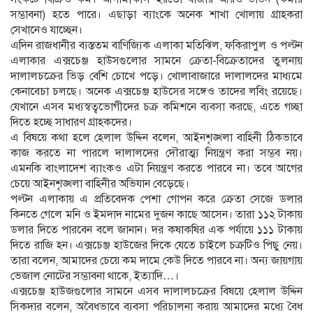
সম্ভাবনা) হতে পারে। এছাড়া ব্যাংকে অনেক শাখা খোলায় গ্রাহকরা
সেখানেও যাচ্ছেন।
এদিন রাজধানীর ব্যস্ততম বাণিজ্যিক এলাকা মতিঝিল, ফকিরাপুল ও পল্টন
এলাকার এক্সচেঞ্জ হাউসগুলোর সামনে ক্রেতা-বিক্রেতাদের তুলনায়
দালালচক্রের ভিড় বেশি চোখে পড়ে। খোলাবাজারে দালালদের মাধ্যমে
কেনাবেচা চলছে। অনেক এক্সচেঞ্জ হাউসের সঙ্গেও তাদের লবিং রয়েছে।
যেখানে এসব মধ্যস্বত্বভোগীদের চক্র কমিশনে ব্যবসা করছে, এতে গচ্ছা
দিতে হচ্ছে সাধারণ গ্রাহকদের।
এ বিষয়ে কথা হলে হেলাল উদ্দিন বলেন, আইনশৃঙ্খলা বাহিনী ঠিকভাবে
কাজ করতে না পারলে দালালদের দৌরাত্ম্য নিয়ন্ত্রণ করা সম্ভব নয়।
এমনকি বাংলাদেশ ব্যাংকও এটা নিয়ন্ত্রণ করতে পারবে না। তবে আগের
চেয়ে আইনশৃঙ্খলা বাহিনীর অভিযান বেড়েছে।
পল্টন এলাকায় এ প্রতিবেদক পেশা গোপন করে ক্রেতা সেজে ডলার
কিনতে গেলে মনি ও ইমদাদ নামের দুজন কাছে আসেন। তারা ১১২ টাকায়
ডলার দিতে পারবেন বলে জানান। দর কষাকষির এক পর্যায়ে ১১১ টাকায়
দিতে রাজি হন। এক্সচেঞ্জ হাউজের দিকে যেতে চাইলে চক্রটিও পিছু নেয়।
তারা বলেন, আমাদের চেয়ে কম দামে কেউ দিতে পারবে না। অন্য জায়গায়
ভেজাল নোটের সম্ভাবনা থাকে, ইত্যাদি…।
এক্সচেঞ্জ হাউজগুলোর সামনে এসব দালালচক্রের বিষয়ে হেলাল উদ্দিন
সিকদার বলেন, অবৈধভাবে ব্যবসা পরিচালনা করায় আমাদের মধ্যে বৈধ