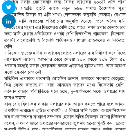
বর্তমানে ডলার বেচাকেনার জন্য বিভিন্ন ব্যাংকের ২০০টি এডি শাখা
রয়েছে। সম্প্রতি ২৩টি ব্যাংক নতুন ৬৬৬ শাখায় বৈদেশিক মুদ্রা
(অনুমোদিত ডিলার বা এডি শাখা) লেনদেনের অনুমতি চেয়েছে। যেখানে
২৩৫টি মানি এক্সচেঞ্জ প্রতিষ্ঠানের অনুমতি রয়েছে। তবে অবৈধ মানি
এক্সচেঞ্জের সংখ্যা এর দ্বিগুণেরও বেশি হতে পারে। নগদ ডলার কেনাবেচার
জন্য মানি চেঞ্জার প্রতিষ্ঠানের ওপরই বেশি নির্ভরশীল গ্রাহকেরা। বিশেষত,
প্রবাসী বাংলাদেশি ও বিদেশি পর্যটকসহ সাধারণ গ্রাহকদের এ নির্ভরতা
বেশি।
এদিকে এক্সচেঞ্জ হাউস ও ব্যাংকগুলোতে ডলারের দাম নির্ধারণ করে দিচ্ছে
বাংলাদেশ ব্যাংক। সোমবার বেধে দেওয়া ১০৮ থেকে ১০৯ টাকা ৫০
পয়সার মধ্যেই ডলার বেচাকেনা করছে এক্সচেঞ্জ হাউসগুলো। তবে আগের
মতো ক্রেতার চাপ নেই।
মতিঝিল এলাকার ব্যবসায়ী মোহসিন জানান, ডলারের সরবরাহ বেড়েছে,
কিন্তু ক্রেতা বাড়ছে না। যারা আসছেন তাদের মধ্যে বিক্রেতাই বেশি।
বর্তমান বাজার পরিস্থিতিতে মনে হচ্ছে, দু-একদিনের মধ্যে ডলারের দাম
আরও কমবে।
বাজারে চাহিদা কম থাকায় ডলারের দাম আরও কমতে পারে বলে জানান
একাধিক এক্সচেঞ্জ হাউজ ব্যবসায়ী। এ বিষয়ে মানি চেঞ্জার অ্যাসোসিয়েশন
অব বাংলাদেশের সাধারণ সম্পাদক হেলাল উদ্দিন সিকদার জাগো নিউজকে
বলেন, এখন বাজারে ডলারের সরবরাহের তুলনায় ক্রেতা খুবই কম। ক্রেতা
সংকটে বিক্রিও কম। আগামীকাল হয়তো বাজার আরও ডাউন (কমার