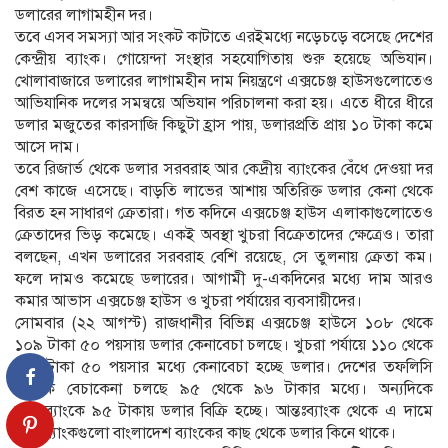
ডলারের লাগামহীন দর।
তবে এসব সমস্যা আর সংকট কাটাতে এরইমধ্যে নড়েচড়ে বসেছে দেশের
কেন্দ্রীয় ব্যাংক। গোয়েন্দা সংস্থার সহযোগিতায় শুরু হয়েছে অভিযান।
খোলাবাজারে ডলারের লাগামহীন দাম নিয়ন্ত্রণে এক্সচেঞ্জ হাউসগুলোতেও
আভিযানিক দলের সমন্বয়ে অভিযান পরিচালনা করা হয়। এতে ধীরে ধীরে
ডলার মজুতের কারসাজি কিছুটা হ্রাস পায়, ডলারপ্রতি প্রায় ১০ টাকা কমে
আসে দাম।
তবে রিজার্ভ থেকে ডলার সরবরাহ আর কেদ্রীয় ব্যাংকের বেঁধে দেওয়া দর
বেশ কাজে এসেছে। বাড়তি লাভের আশায় অতিরিক্ত ডলার কেনা থেকে
বিরত হন সাধারণ ক্রেতারা। গত কদিনে এক্সচেঞ্জ হাউস এলাকাগুলোতেও
ক্রেতাদের ভিড় কমেছে। একই অবস্থা খুচরা বিক্রেতাদের ক্ষেত্রেও। তারা
বলছেন, এখন ডলারের সরবরাহ বেশি রয়েছে, সে তুলনায় ক্রেতা কম।
ফলে দামও কমেছে ডলারের। আগামী দু-একদিনের মধ্যে দাম আরও
কমার আভাস এক্সচেঞ্জ হাউস ও খুচরা পর্যায়ের ব্যবসায়ীদের।
সোমবার (২২ আগস্ট) রাজধানীর বিভিন্ন এক্সচেঞ্জ হাউসে ১০৮ থেকে
১০৯ টাকা ৫০ পয়সায় ডলার কেনাবেচা চলছে। খুচরা পর্যায়ে ১১০ থেকে
১১১ টাকা ৫০ পয়সার মধ্যে কেনাবেচা হচ্ছে ডলার। দেশের তফলিসি
ব্যাংকে বেচাকেনা চলছে ৯৫ থেকে ৯৬ টাকার মধ্যে। অন্যদিকে
আন্তঃব্যাংকে ৯৫ টাকায় ডলার বিক্রি হচ্ছে। আন্তঃব্যাংক থেকে এ দামে
অন্য ব্যাংকগুলো বাংলাদেশ ব্যাংকের কাছ থেকে ডলার কিনে থাকে।