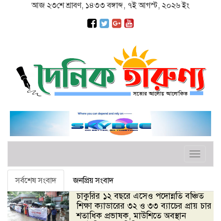
আজ ২৩শে শ্রাবণ, ১৪৩৩ বঙ্গাব্দ, ৭ই আগস্ট, ২০২৬ ইং
Toggle
navigat
সর্বশেষ সংবাদ
জনপ্রিয় সংবাদ
চাকুরির ১২ বছরে এসেও পদোন্নতি বঞ্চিত
শিক্ষা ক্যাডারের ৩২ ও ৩৩ ব্যাচের প্রায় চার
শতাধিক প্রভাষক, মাউশিতে অবস্থান