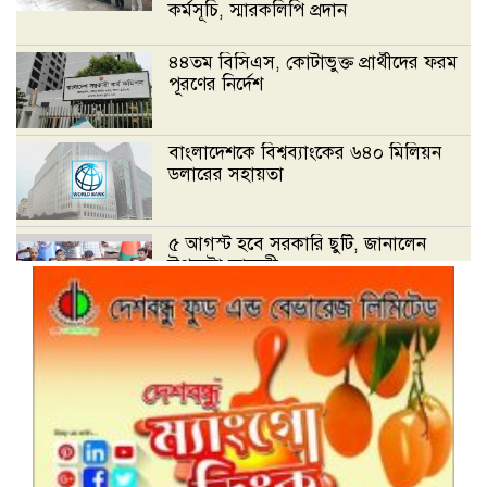
কর্মসূচি, স্মারকলিপি প্রদান
৪৪তম বিসিএস, কোটাভুক্ত প্রার্থীদের ফরম
পূরণের নির্দেশ
বাংলাদেশকে বিশ্বব্যাংকের ৬৪০ মিলিয়ন
ডলারের সহায়তা
৫ আগস্ট হবে সরকারি ছুটি, জানালেন
উপদেষ্টা ফারুকী
ডেঙ্গুতে একদিনে নতুন করে হাসপাতালে
ভর্তি ২৪৮ জন
বিদেশী ভাষা শিক্ষার প্রতি মাননীয় প্রধান
উপদেষ্টার গুরুত্বারোপ : প্রেক্ষিত কারিকুলাম-