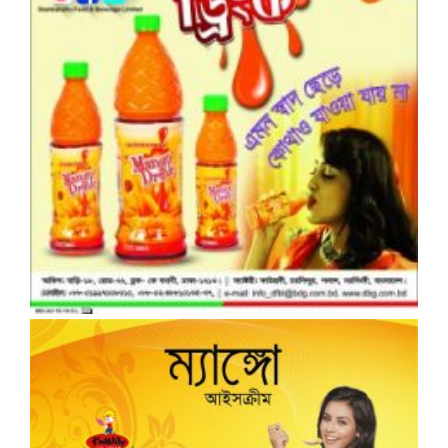
বন্যার্তদের জন্য প্রধান উপদেষ্টার তহবিলে
অনুদান পাঠানোর উপায়
আন্তঃক্যাডার বৈষম্যে বঞ্চনার শিকার
বিসিএস ক্যাডারদের মধ্যে ক্ষোভ
বৈষম্যের বিরুদ্ধে খাদ্য ক্যাডারদের
মানববন্ধন
বিভিন্ন সংবাদ মাধ্যমে (প্রিন্ট ও ইলেক্ট্রনিক্স)
প্রকাশিত হচ্ছে যা সত্য নয়। (প্রেস বিজ্ঞপ্তি)