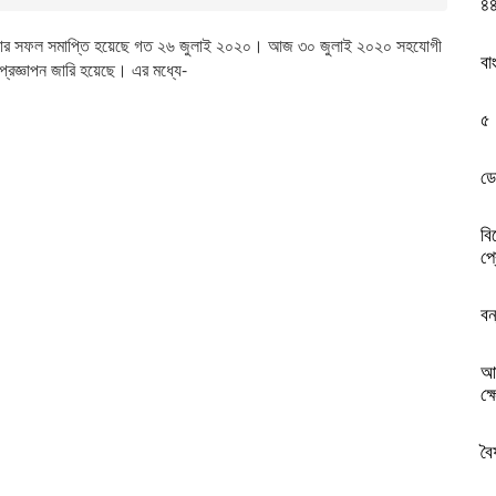
৪৪
নতি সভার সফল সমাপ্তি হয়েছে গত ২৬ জুলাই ২০২০। আজ ৩০ জুলাই ২০২০ সহযোগী
বা
রজ্ঞাপন জারি হয়েছে। এর মধ্যে-
৫ 
ডে
বি
প্
বন
আন
ক্
বৈ