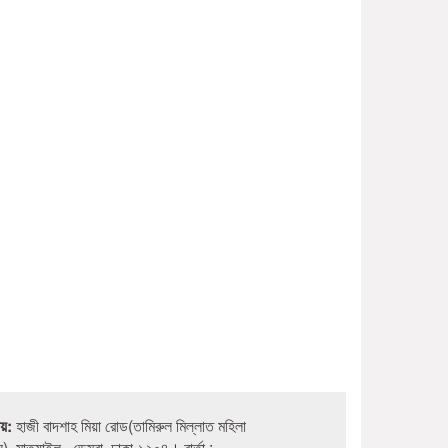
লয়:
হাজী বাদশাহ মিয়া রোড(তামিরুল মিল্লাত মহিলা
নে), মাতুয়াইল, ডেমরা, ঢাকা-১২০৪। বার্তা :