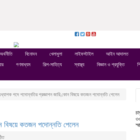
অর্থনীতি
বিনোদন
খেলাধুলা
লাইফস্টাইল
আইন আদালত
য়ার
গণমাধ্যম
শিল্প-সাহিত্য
স্বাস্থ্য
বিজ্ঞান ও প্রযুক্তি
শি
ধ্যাপক পদে পদোন্নতির প্রজ্ঞাপন জারি,কোন বিষয়ে কতজন পদোন্নতি পেলেন
চা
৩৩
োন বিষয়ে কতজন পদোন্নতি পেলেন
স্
িত