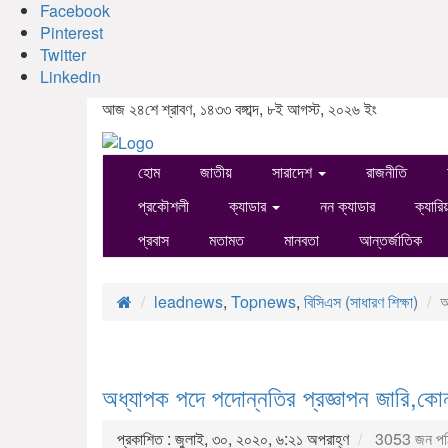
Facebook
Pinterest
Twitter
Linkedin
আজ ২৪শে শ্রাবণ, ১৪৩৩ বঙ্গাব্দ, ৮ই আগস্ট, ২০২৬ ইং
হোম
জাতীয়
সারাদেশ
রাজনীতি
প্রকৌশলী
ক্যাডার
নন ক্যাডার
ক্যারি
প্রবাস
মতামত
মানবতা
আন্তর্জাতিক
leadnews
,
Topnews
,
বিসিএস (সাধারণ শিক্ষা)
অ
অধ্যাপক পদে পদোন্নতির প্রজ্ঞাপন জারি,ক
প্রকাশিত : জুলাই, ৩০, ২০২০, ৬:২১ অপরাহ্ণ
3053 জন পঠ