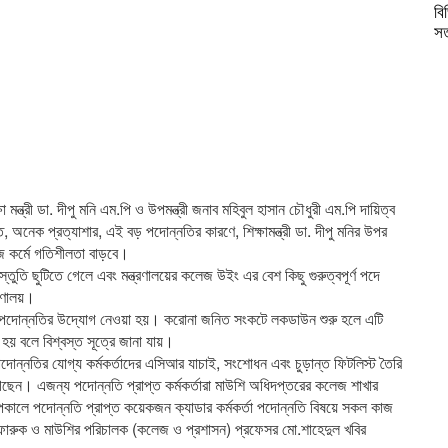
বি
সত
ন্ত্রী ডা. দীপু মনি এম.পি ও উপমন্ত্রী জনাব মহিবুল হাসান চৌধুরী এম.পি দায়িত্ব
 অনেক প্রত্যাশার, এই বড় পদোন্নতির কারণে, শিক্ষামন্ত্রী ডা. দীপু মনির উপর
ে কর্মে গতিশীলতা বাড়বে।
ুতি ছুটিতে গেলে এবং মন্ত্রণালয়ের কলেজ উইং এর বেশ কিছু গুরুত্বপূর্ণ পদে
রণালয়।
ের পর পদোন্নতির উদ্যোগ নেওয়া হয়। করোনা জনিত সংকটে লকডাউন শুরু হলে এটি
 হয় বলে বিশ্বস্ত সূত্রে জানা যায়।
া পদোন্নতির যোগ্য কর্মকর্তাদের এসিআর যাচাই, সংশোধন এবং চুড়ান্ত ফিটলিস্ট তৈরি
েন। এজন্য পদোন্নতি প্রাপ্ত কর্মকর্তারা মাউশি অধিদপ্তরের কলেজ শাখার
াপকালে পদোন্নতি প্রাপ্ত কয়েকজন ক্যাডার কর্মকর্তা পদোন্নতি বিষয়ে সকল কাজ
ফারুক ও মাউশির পরিচালক (কলেজ ও প্রশাসন) প্রফেসর মো.শাহেদুল খবির