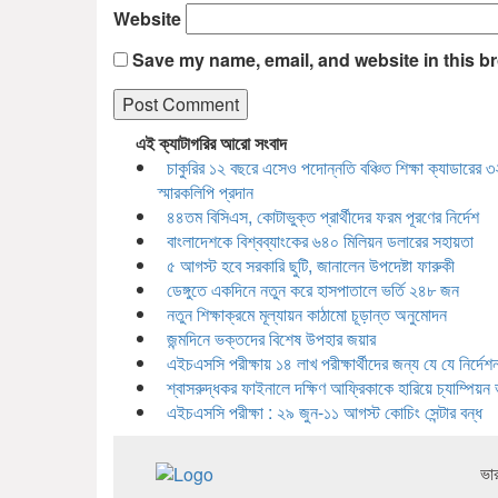
Website
Save my name, email, and website in this br
এই ক্যাটাগরির আরো সংবাদ
চাকুরির ১২ বছরে এসেও পদোন্নতি বঞ্চিত শিক্ষা ক্যাডারের ৩
স্মারকলিপি প্রদান
৪৪তম বিসিএস, কোটাভুক্ত প্রার্থীদের ফরম পূরণের নির্দেশ
বাংলাদেশকে বিশ্বব্যাংকের ৬৪০ মিলিয়ন ডলারের সহায়তা
৫ আগস্ট হবে সরকারি ছুটি, জানালেন উপদেষ্টা ফারুকী
ডেঙ্গুতে একদিনে নতুন করে হাসপাতালে ভর্তি ২৪৮ জন
নতুন শিক্ষাক্রমে মূল্যায়ন কাঠামো চূড়ান্ত অনুমোদন
জন্মদিনে ভক্তদের বিশেষ উপহার জয়ার
এইচএসসি পরীক্ষায় ১৪ লাখ পরীক্ষার্থীদের জন্য যে যে নির্দেশন
শ্বাসরুদ্ধকর ফাইনালে দক্ষিণ আফ্রিকাকে হারিয়ে চ্যাম্পিয়ন
এইচএসসি পরীক্ষা : ২৯ জুন-১১ আগস্ট কোচিং সেন্টার বন্ধ
ভা