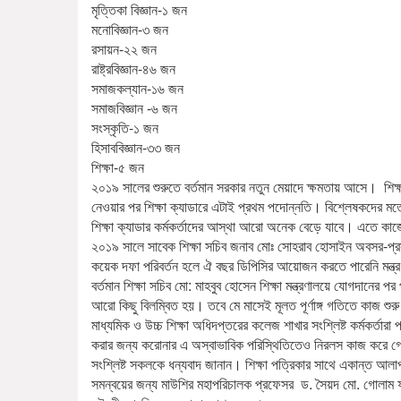
মৃত্তিকা বিজ্ঞান-১ জন
মনোবিজ্ঞান-৩ জন
রসায়ন-২২ জন
রাষ্ট্রবিজ্ঞান-৪৬ জন
সমাজকল্যান-১৬ জন
সমাজবিজ্ঞান -৬ জন
সংস্কৃতি-১ জন
হিসাববিজ্ঞান-৩৩ জন
শিক্ষা-৫ জন
২০১৯ সালের শুরুতে বর্তমান সরকার নতুন মেয়াদে ক্ষমতায় আসে। শিক্ষা ম
নেওয়ার পর শিক্ষা ক্যাডারে এটাই প্রথম পদোন্নতি। বিশ্লেষকদের মতে,
শিক্ষা ক্যাডার কর্মকর্তাদের আস্থা আরো অনেক বেড়ে যাবে। এতে কাজ
২০১৯ সালে সাবেক শিক্ষা সচিব জনাব মোঃ সোহরাব হোসাইন অবসর-প্রস্ত
কয়েক দফা পরিবর্তন হলে ঐ বছর ডিপিসির আয়োজন করতে পারেনি মন্ত্
বর্তমান শিক্ষা সচিব মো: মাহবুব হোসেন শিক্ষা মন্ত্রণালয়ে যোগদান
আরো কিছু বিলম্বিত হয়। তবে মে মাসেই মূলত পূর্ণাঙ্গ গতিতে কাজ শুরু
মাধ্যমিক ও উচ্চ শিক্ষা অধিদপ্তরের কলেজ শাখার সংশ্লিষ্ট কর্মকর্তার
করার জন্য করোনার এ অস্বাভাবিক পরিস্থিতিতেও নিরলস কাজ করে গেছ
সংশ্লিষ্ট সকলকে ধন্যবাদ জানান। শিক্ষা পত্রিকার সাথে একান্ত আল
সমন্বয়ের জন্য মাউশির মহাপরিচালক প্রফেসর ড. সৈয়দ মো. গোলাম 