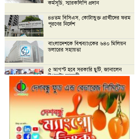
কর্মসূচি, স্মারকলিপি প্রদান
৪৪তম বিসিএস, কোটাভুক্ত প্রার্থীদের ফরম
পূরণের নির্দেশ
বাংলাদেশকে বিশ্বব্যাংকের ৬৪০ মিলিয়ন
ডলারের সহায়তা
৫ আগস্ট হবে সরকারি ছুটি, জানালেন
উপদেষ্টা ফারুকী
ডেঙ্গুতে একদিনে নতুন করে হাসপাতালে
ভর্তি ২৪৮ জন
বিদেশী ভাষা শিক্ষার প্রতি মাননীয় প্রধান
উপদেষ্টার গুরুত্বারোপ : প্রেক্ষিত কারিকুলাম-