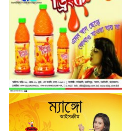
বন্যার্তদের জন্য প্রধান উপদেষ্টার তহবিলে
অনুদান পাঠানোর উপায়
আন্তঃক্যাডার বৈষম্যে বঞ্চনার শিকার
বিসিএস ক্যাডারদের মধ্যে ক্ষোভ
বৈষম্যের বিরুদ্ধে খাদ্য ক্যাডারদের
মানববন্ধন
বিভিন্ন সংবাদ মাধ্যমে (প্রিন্ট ও ইলেক্ট্রনিক্স)
প্রকাশিত হচ্ছে যা সত্য নয়। (প্রেস বিজ্ঞপ্তি)