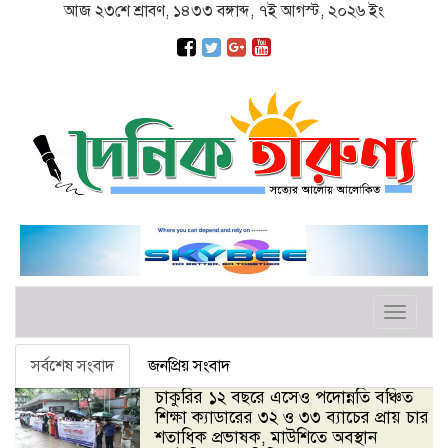
আজ ২৩শে শ্রাবণ, ১৪৩৩ বঙ্গাব্দ, ৭ই আগস্ট, ২০২৬ ইং
Toggle
navigat
সর্বশেষ সংবাদ
জনপ্রিয় সংবাদ
চাকুরির ১২ বছরে এসেও পদোন্নতি বঞ্চিত
শিক্ষা ক্যাডারের ৩২ ও ৩৩ ব্যাচের প্রায় চার
শতাধিক প্রভাষক, মাউশিতে অবস্থান