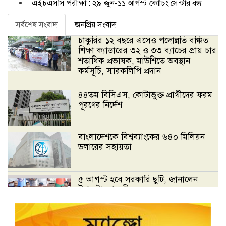
এইচএসসি পরীক্ষা : ২৯ জুন-১১ আগস্ট কোচিং সেন্টার বন্ধ
সর্বশেষ সংবাদ
জনপ্রিয় সংবাদ
চাকুরির ১২ বছরে এসেও পদোন্নতি বঞ্চিত
শিক্ষা ক্যাডারের ৩২ ও ৩৩ ব্যাচের প্রায় চার
শতাধিক প্রভাষক, মাউশিতে অবস্থান
কর্মসূচি, স্মারকলিপি প্রদান
৪৪তম বিসিএস, কোটাভুক্ত প্রার্থীদের ফরম
পূরণের নির্দেশ
বাংলাদেশকে বিশ্বব্যাংকের ৬৪০ মিলিয়ন
ডলারের সহায়তা
৫ আগস্ট হবে সরকারি ছুটি, জানালেন
উপদেষ্টা ফারুকী
ডেঙ্গুতে একদিনে নতুন করে হাসপাতালে