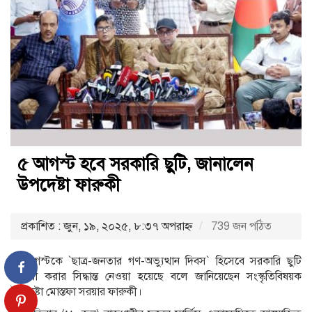
৫ আগস্ট হবে সরকারি ছুটি, জানালেন
উপদেষ্টা ফারুকী
প্রকাশিত : জুন, ১৯, ২০২৫, ৮:৩৭ অপরাহ্ণ
739 জন পঠিত
৫ আগস্টকে ‍‍`ছাত্র-জনতার গণ-অভ্যুত্থান দিবস‍‍` হিসেবে সরকারি ছুটি
ঘোষণা করার সিদ্ধান্ত নেওয়া হয়েছে বলে জানিয়েছেন সংস্কৃতিবিষয়ক
উপদেষ্টা মোস্তফা সরয়ার ফারুকী।