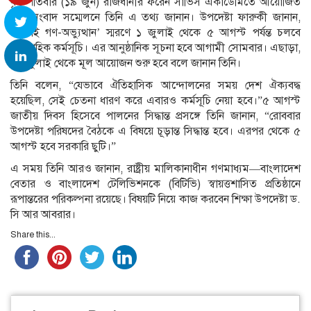
বৃহস্পতিবার (১৯ জুন) রাজধানীর ফরেন সার্ভিস একাডেমিতে আয়োজিত
এক সংবাদ সম্মেলনে তিনি এ তথ্য জানান। উপদেষ্টা ফারুকী জানান,
‘জুলাই গণ-অভ্যুত্থান’ স্মরণে ১ জুলাই থেকে ৫ আগস্ট পর্যন্ত চলবে
ধারাবাহিক কর্মসূচি। এর আনুষ্ঠানিক সূচনা হবে আগামী সোমবার। এছাড়া,
১৪ জুলাই থেকে মূল আয়োজন শুরু হবে বলে জানান তিনি।
তিনি বলেন, “যেভাবে ঐতিহাসিক আন্দোলনের সময় দেশ ঐক্যবদ্ধ
হয়েছিল, সেই চেতনা ধারণ করে এবারও কর্মসূচি নেয়া হবে।”৫ আগস্ট
জাতীয় দিবস হিসেবে পালনের সিদ্ধান্ত প্রসঙ্গে তিনি জানান, “রোববার
উপদেষ্টা পরিষদের বৈঠকে এ বিষয়ে চূড়ান্ত সিদ্ধান্ত হবে। এরপর থেকে ৫
আগস্ট হবে সরকারি ছুটি।”
এ সময় তিনি আরও জানান, রাষ্ট্রীয় মালিকানাধীন গণমাধ্যম—বাংলাদেশ
বেতার ও বাংলাদেশ টেলিভিশনকে (বিটিভি) স্বায়ত্তশাসিত প্রতিষ্ঠানে
রূপান্তরের পরিকল্পনা রয়েছে। বিষয়টি নিয়ে কাজ করবেন শিক্ষা উপদেষ্টা ড.
সি আর আবরার।
Share this...